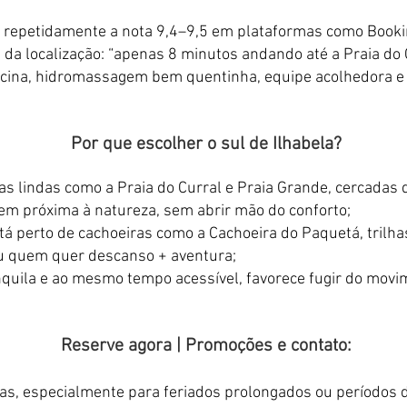
repetidamente a nota 9,4–9,5 em plataformas como Book
 da localização: “apenas 8 minutos andando até a Praia do
scina, hidromassagem bem quentinha, equipe acolhedora e 
Por que escolher o sul de Ilhabela?
ias lindas como a Praia do Curral e Praia Grande, cercadas 
 próxima à natureza, sem abrir mão do conforto;
á perto de cachoeiras como a Cachoeira do Paquetá, trilh
ou quem quer descanso + aventura;​
anquila e ao mesmo tempo acessível, favorece fugir do movi
Reserve agora | Promoções e contato:
fas, especialmente para feriados prolongados ou períodos 