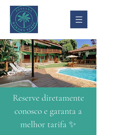
Reserve diretamente
conosco e garanta a
melhor tarifa ✨